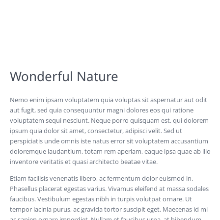
Wonderful Nature
Nemo enim ipsam voluptatem quia voluptas sit aspernatur aut odit
aut fugit, sed quia consequuntur magni dolores eos qui ratione
voluptatem sequi nesciunt. Neque porro quisquam est, qui dolorem
ipsum quia dolor sit amet, consectetur, adipisci velit. Sed ut
perspiciatis unde omnis iste natus error sit voluptatem accusantium
doloremque laudantium, totam rem aperiam, eaque ipsa quae ab illo
inventore veritatis et quasi architecto beatae vitae.
Etiam facilisis venenatis libero, ac fermentum dolor euismod in.
Phasellus placerat egestas varius. Vivamus eleifend at massa sodales
faucibus. Vestibulum egestas nibh in turpis volutpat ornare. Ut
tempor lacinia purus, ac gravida tortor suscipit eget. Maecenas id mi
ac sapien ornare imperdiet. Nullam et faucibus urna, at bibendum