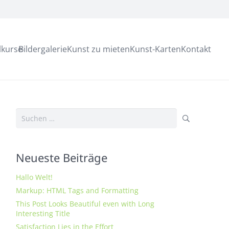
lkurse
Bildergalerie
Kunst zu mieten
Kunst-Karten
Kontakt
Suchen
nach:
Neueste Beiträge
Hallo Welt!
Markup: HTML Tags and Formatting
This Post Looks Beautiful even with Long
Interesting Title
Satisfaction Lies in the Effort