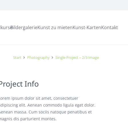
lkurse
Bildergalerie
Kunst zu mieten
Kunst-Karten
Kontakt
Start
Photography
Single Project – 2/3 Image
Project Info
Lorem ipsum dolor sit amet, consectetuer
adipiscing elit. Aenean commodo ligula eget dolor.
Aenean massa. Cum sociis natoque penatibus et
magnis dis parturient montes.