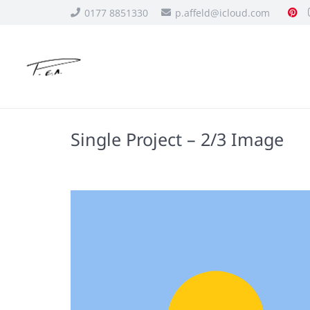
0177 8851330
p.affeld@icloud.com
Single Project – 2/3 Image