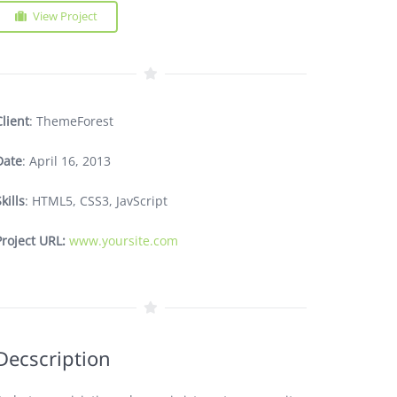
View Project
Client
: ThemeForest
Date
: April 16, 2013
kills
: HTML5, CSS3, JavScript
Project URL:
www.yoursite.com
Decscription