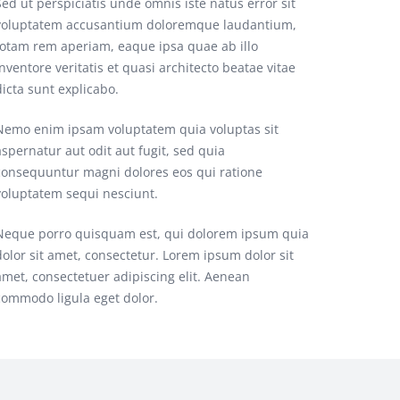
Sed ut perspiciatis unde omnis iste natus error sit
voluptatem accusantium doloremque laudantium,
totam rem aperiam, eaque ipsa quae ab illo
inventore veritatis et quasi architecto beatae vitae
dicta sunt explicabo.
Nemo enim ipsam voluptatem quia voluptas sit
aspernatur aut odit aut fugit, sed quia
consequuntur magni dolores eos qui ratione
voluptatem sequi nesciunt.
Neque porro quisquam est, qui dolorem ipsum quia
dolor sit amet, consectetur. Lorem ipsum dolor sit
amet, consectetuer adipiscing elit. Aenean
commodo ligula eget dolor.