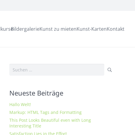
lkurse
Bildergalerie
Kunst zu mieten
Kunst-Karten
Kontakt
Suchen
nach:
Neueste Beiträge
Hallo Welt!
Markup: HTML Tags and Formatting
This Post Looks Beautiful even with Long
Interesting Title
Satisfaction Lies in the Effort