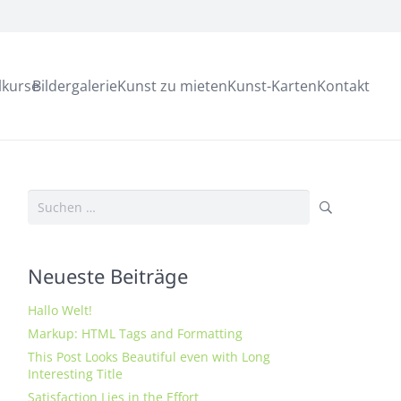
lkurse
Bildergalerie
Kunst zu mieten
Kunst-Karten
Kontakt
Suchen
nach:
Neueste Beiträge
Hallo Welt!
Markup: HTML Tags and Formatting
This Post Looks Beautiful even with Long
Interesting Title
Satisfaction Lies in the Effort