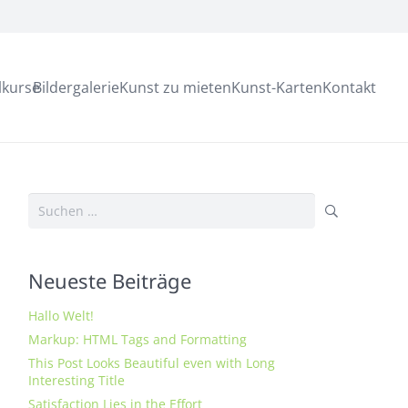
lkurse
Bildergalerie
Kunst zu mieten
Kunst-Karten
Kontakt
Suchen
nach:
Neueste Beiträge
Hallo Welt!
Markup: HTML Tags and Formatting
This Post Looks Beautiful even with Long
Interesting Title
Satisfaction Lies in the Effort